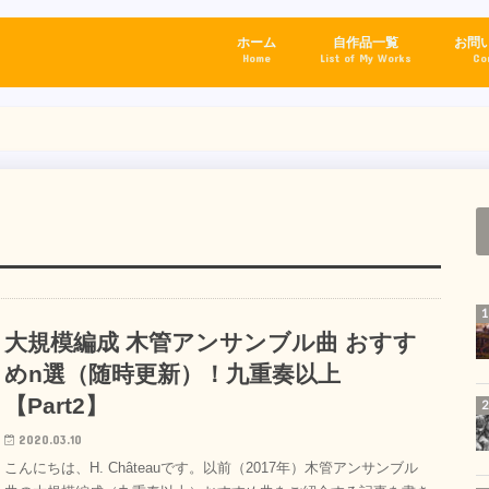
ホーム
自作品一覧
お問
Home
List of My Works
Co
大規模編成 木管アンサンブル曲 おすす
めn選（随時更新）！九重奏以上
【Part2】
2020.03.10
こんにちは、H. Châteauです。以前（2017年）木管アンサンブル