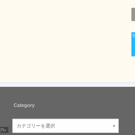
T
Category
プレ