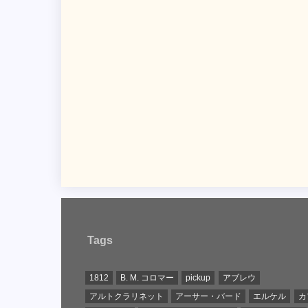
Tags
1812
B. M. コロマー
pickup
アブレウ
アルトクラリネット
アーサー・バード
エルケル
カ