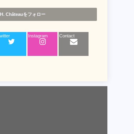
H. Châteauをフォロー
witter
Instagram
Contact