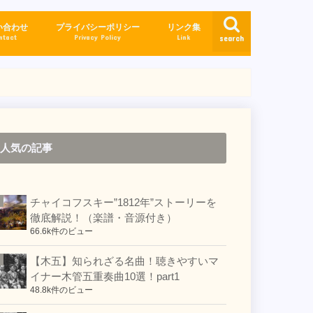
い合わせ
プライバシーポリシー
リンク集
ntact
Privacy Policy
Link
search
人気の記事
チャイコフスキー”1812年”ストーリーを
徹底解説！（楽譜・音源付き）
66.6k件のビュー
【木五】知られざる名曲！聴きやすいマ
イナー木管五重奏曲10選！part1
48.8k件のビュー