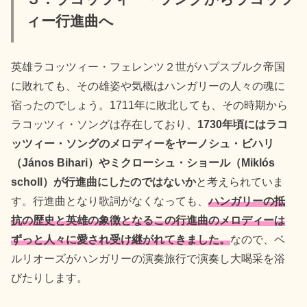
ィー行進曲へ
英雄ラコッツィー・フェレンツ２世がハプスブルク帝国
に敗れても、その雄姿や気概はハンガリーの人々の魂に
宿ったのでしょう。1711年に敗北しても、その時期から
ラコッツィ・ソングは存在しており、
1730年頃にはラコ
ッツィー・ソングのメロディーをヤーノシュ・ビハリ
（János Bihari）やミクローシュ・ショール（Miklós
scholl）が行進曲にしたのではないか
と考えられていま
す。行進曲となり歌詞がなくなっても、
ハ
ンガリーの抵
抗の歴史と英雄の象徴となるこの行進曲のメロディーは
ずっと人々に愛され受け継がれてきました。
なので、ベ
ルリオーズがハンガリーの演奏旅行で演奏し大喝采を浴
びたりします。