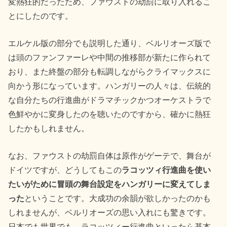
変熱狂的だったため、ファウストの劫罰に取り入れるこ
とにしたのです。
エルケル版の部分でも説明した通り、ベルリオーズ版で
は頭のファンファーレや中間の推移部が新たに作られて
おり、また終盤の部分も転調しながらクライマックスに
向かう形になっています。ハンガリーの人々は、伝統的
な自分たちの行進曲がドラマチックかつオーケストラで
色鮮やかに変身したのを聴いたのですから、確かに熱狂
したかもしれません。
なお、ファウストの劫罰自体は原作がゲーテで、舞台が
ドイツですが、どうしてもこの
ラコッツィ行進曲を使い
たいがために冒頭の舞台設定をハンガリーに変えてしま
った
ということです。大成功の余韻が欲しかったのかも
しれませんが、ベルリオーズの思い入れにも驚きです。
日本でも世界でも、ラコッツィー行進曲といったら基本