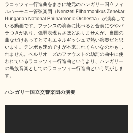
ラコッツィー行進曲をまさに地元のハンガリー国立フィ
ルハーモニー管弦楽団（Nemzeti Filharmonikus Zenekar;
Hungarian National Philharmonic Orchestra）が演奏して
いる動画です。フランスの演奏に比べると合奏にややバ
ラつきがあり、強弱表現もさほどありませんが、自国の
曲なだけあってとてもエネルギッシュで熱い演奏だと思
います。テンポも速めですが本来これくらいなのかもし
れません。ベルリオーズのファウストの劫罰の曲中に使
われているラコッツィー行進曲というより、ハンガリー
の民族音楽としてのラコッツィー行進曲という気がしま
す。
ハンガリー国立交響楽団の演奏