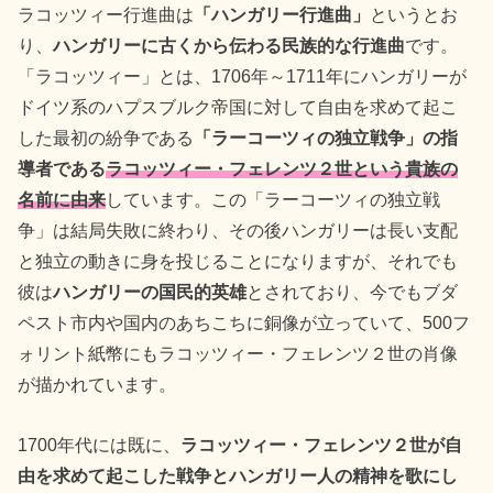
ラコッツィー行進曲は
「ハンガリー行進曲」
というとお
り、
ハンガリーに古くから伝わる民族的な行進曲
です。
「ラコッツィー」とは、1706年～1711年にハンガリーが
ドイツ系のハプスブルク帝国に対して自由を求めて起こ
した最初の紛争である
「ラーコーツィの独立戦争」の指
導者である
ラコッツィー・フェレンツ２世
という貴族の
名前に由来
しています。この「ラーコーツィの独立戦
争」は結局失敗に終わり、その後ハンガリーは長い支配
と独立の動きに身を投じることになりますが、それでも
彼は
ハンガリーの国民的英雄
とされており、今でもブダ
ペスト市内や国内のあちこちに銅像が立っていて、500フ
ォリント紙幣にもラコッツィー・フェレンツ２世の肖像
が描かれています。
1700年代には既に、
ラコッツィー・フェレンツ２世が自
由を求めて起こした戦争とハンガリー人の精神を歌にし