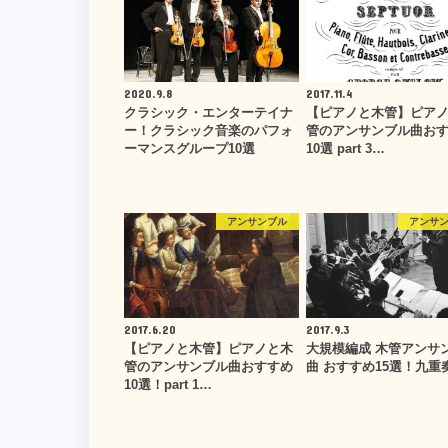
2020.9.8
2017.11.4
クラシック・エンターテイナ
【ピアノと木管】ピア
ー！クラシック音楽のパフォ
管のアンサンブル曲お
ーマンスグループ10選
10選 part 3…
アンサンブル
アンサ
2017.6.20
2017.9.3
【ピアノと木管】ピアノと木
大規模編成 木管アンサ
管のアンサンブル曲おすすめ
曲 おすすめ15選！九重
10選！part 1…