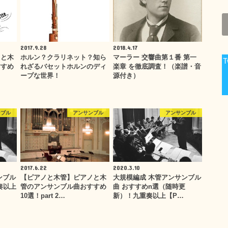
2017.9.28
2018.4.17
ノと木
ホルン？クラリネット？知ら
マーラー 交響曲第１番 第一
T
すすめ
れざるバセットホルンのディ
楽章 を徹底調査！（楽譜・音
ープな世界！
源付き）
ンブル
アンサンブル
アンサンブル
2017.6.22
2020.3.10
ンブル
【ピアノと木管】ピアノと木
大規模編成 木管アンサンブル
奏以上
管のアンサンブル曲おすすめ
曲 おすすめn選（随時更
10選！part 2…
新）！九重奏以上【P…