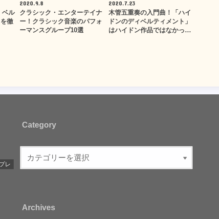
2020.9.8
2020.7.23
 ベル
クラシック・エンターテイナ
木管五重奏の入門曲！「ハイ
」を徹
ー！クラシック音楽のパフォ
ドンのディベルティメント」
ーマンスグループ10選
はハイドン作品ではなかっ…
Category
プレ
Archives