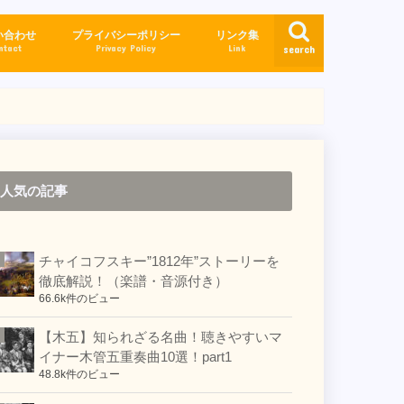
い合わせ
プライバシーポリシー
リンク集
ntact
Privacy Policy
Link
search
人気の記事
チャイコフスキー”1812年”ストーリーを
徹底解説！（楽譜・音源付き）
66.6k件のビュー
【木五】知られざる名曲！聴きやすいマ
イナー木管五重奏曲10選！part1
48.8k件のビュー