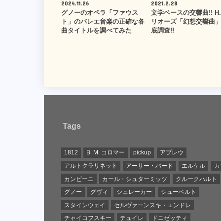
2024.11.26
2021.2.28
グノーのオペラ「ファウス
文学ベースの交響曲!! H.
ト」のバレエ音楽の正確な各
リオーズ「幻想交響曲
曲タイトルを調べてみた
底調査!!
Tags
1812
B. M. コロマー
pickup
アブレウ
アルトクラリネット
アーサー・バード
エルケル
カ
カンビーニ
カール・シュターミッツ
クルークハルト
グノー
グヴィ
シュレーカー
シューベルト
スタインウェイ
セルヴァーンスキ・エンドレ
チャイコフスキー
テュイレ
ドニゼッティ